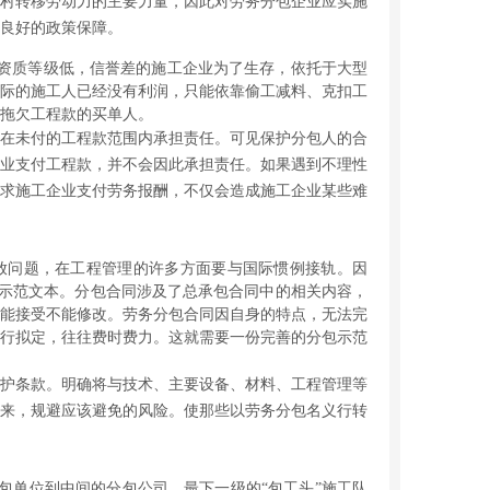
村转移劳动力的主要力量，因此对劳务分包企业应实施
良好的政策保障。
资质等级低，信誉差的施工企业为了生存，依托于大型
际的施工人已经没有利润，只能依靠偷工减料、克扣工
接的拖欠工程款的买单人。
在未付的工程款范围内承担责任。可见保护分包人的合
业支付工程款，并不会因此承担责任。如果遇到不理性
求施工企业支付劳务报酬，不仅会造成施工企业某些难
放问题，在工程管理的许多方面要与国际惯例接轨。因
同示范文本。分包合同涉及了总承包合同中的相关内容，
能接受不能修改。劳务分包合同因自身的特点，无法完
行拟定，往往费时费力。这就需要一份完善的分包示范
护条款。明确将与技术、主要设备、材料、工程管理等
来，规避应该避免的风险。使那些以劳务分包名义行转
包单位到中间的分包公司、最下一级的“包工头”施工队