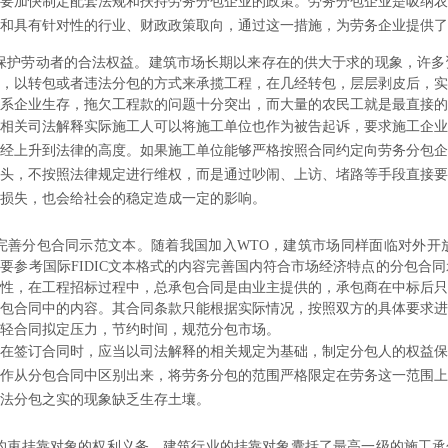
要加快制定配套法规和扶持劳务分包企业的政策。劳务分包企业是吸纳农
和具有针对性的行业、财政政策取向，通过这一措施，为劳务企业提供了
保护劳动者的合法权益。建筑市场长期以来存在的供大于求的现象，许多
，以转包或者违法分包的方式来承揽工程，在几经转包，层层剥皮后，实
维系企业生存，拖欠工程款的问题十分突出，而大量的农民工就是最直
相关司法解释实际施工人可以将施工单位也作为被告起诉，要求施工企业
经上升到法律的高度。如果施工单位能够严格按照合同约定向劳务分包企
头，不按照法律规定进行维权，而是通过吵闹、上访、堵路等手段直接要
损失，也会给社会的稳定造成一定的影响。
完善分包合同示范文本。随着我国加入WTO，建筑市场同样面临对外开
要参考国际FIDIC文本格式的内容完善国内符合市场经济特点的分包合
性，在工程招标过程中，总承包合同是由业主提供的，承包商在中标后只
包合同中的内容。其合同条款只能根据实际情况，按照双方的具体要求进
减轻合同拟定压力，节约时间，规范分包市场。
在签订合同时，应当以司法解释的相关规定为基础，制定分包人的权益保
作从分包合同中区别出来，将劳务分包的范围严格限定在劳务这一范围上
法分包之实的现象缺乏生存土壤。
约束挂靠对象的权利义务。建筑行业的挂靠对象囊括了最高一级的施工承