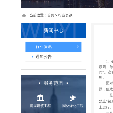
当前位置：
首页
>
行业资讯
新闻中心
行业资讯
通知公告
1、
原因，除
同”。这
患。
服务范围
面
照，使政
一是
禁止“包
房屋建筑工程
园林绿化工程
上运行。