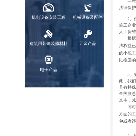
二是
法律保护
机电设备安装工程
机械设备及配件
2、
施工企业
人工资
根据
建筑用装饰装修材料
五金产品
法权益已
的小包工
以挽回的
电子产品
3、
此，我们
具有特殊
全照搬总
文本，
同时
方面的工
包或者违
4、